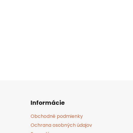
O
V
O
Z
á
Informácie
p
ä
Obchodné podmienky
t
Ochrana osobných údajov
i