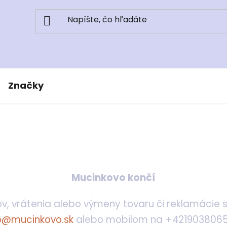
Značky
Mucinkovo končí
v, vrátenia alebo výmeny tovaru či reklamácie
o@mucinkovo.sk
alebo mobilom na +421903806