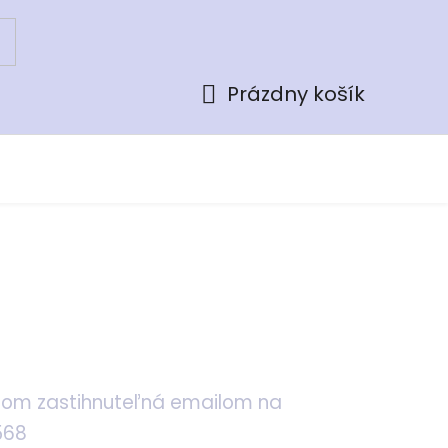
Prázdny košík
Nákupný
košík
 som zastihnuteľná emailom na
568