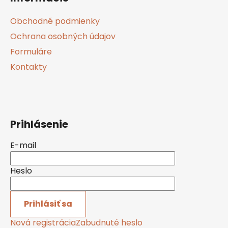
p
ä
Obchodné podmienky
t
Ochrana osobných údajov
i
Formuláre
e
Kontakty
Prihlásenie
E-mail
Heslo
Prihlásiť sa
Nová registrácia
Zabudnuté heslo