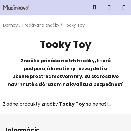
Prejsť
Hľadať
Nákup
na
obsah
košík
Domov
/
Predávané značky
/
Tooky Toy
Tooky Toy
Značka prináša na trh hračky, ktoré
podporujú kreatívny rozvoj detí a
učenie prostredníctvom hry. Sú starostlivo
navrhnuté s dôrazom na kvalitu a bezpečnosť.
Žiadne produkty značky
Tooky Toy
sa nenašli...
Z
á
Informácie