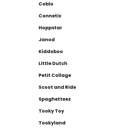
n
e
Coblo
e
l
Connetix
Hoppstar
Janod
Kiddoboo
Little Dutch
Petit Collage
Scoot and Ride
Spaghetteez
Tooky Toy
Tookyland