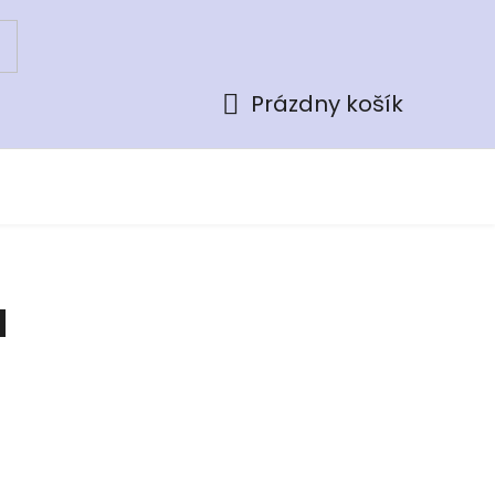
Prázdny košík
Nákupný
košík
d