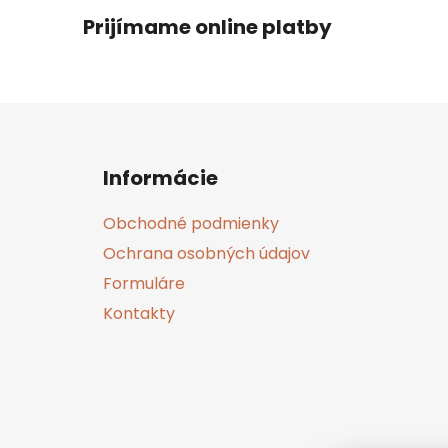
Prijímame online platby
Z
á
Informácie
p
ä
Obchodné podmienky
t
Ochrana osobných údajov
i
Formuláre
e
Kontakty